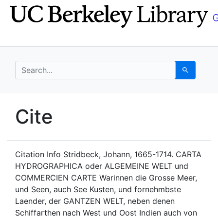
Skip
Skip to
to
main
search
content
search for
Search
UC Berkeley GeoData
Cite
UC Berkeley GeoData Categ
Citation Info
Stridbeck, Johann, 1665-1714. CARTA
HYDROGRAPHICA oder ALGEMEINE WELT und
COMMERCIEN CARTE Warinnen die Grosse Meer,
und Seen, auch See Kusten, und fornehmbste
Laender, der GANTZEN WELT, neben denen
Schiffarthen nach West und Oost Indien auch von