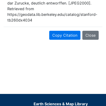
dar Zurucke, deutlich entworffen. [JPEG2000].
Retrieved from
https://geodata.lib.berkeley.edu/catalog/stanford-
tb260dx4034
Copy Citation
Close
Earth Sciences & Map Library