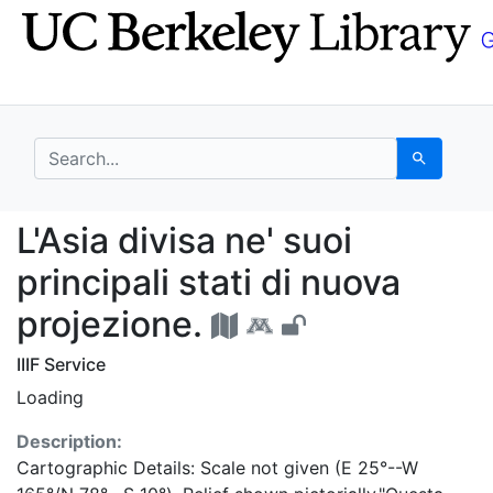
Skip
Skip to
to
main
search
content
search for
Search
L'Asia divisa ne' suoi 
L'Asia divisa ne' suoi
principali stati di nuova
projezione.
IIIF Service
Loading
Description:
Cartographic Details: Scale not given (E 25°--W