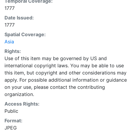
Temporal Coverage:
stranieri, &c."." Decorated title cartouche. Hand-
1777
colored copper engraving, printed on wove paper with
watermark. Sea of Korea referred to as"Mare di
Date Issued:
Corea." 30 x 40 centimeters Scale not given. Ames
1777
Library of South Asia Maps
Spatial Coverage:
Asia
Rights:
Use of this item may be governed by US and
international copyright laws. You may be able to use
this item, but copyright and other considerations may
apply. For possible additional information or guidance
on your use, please contact the contributing
organization.
Access Rights:
Public
Format:
JPEG