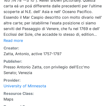
165°/N 78°--S 10°). Relief shown pictorially."Questa
carta eá un poá differente dalle precedenti per l'ultime
scoperte al N.E. dell' Asia e nell' Oceano Pacifico.
Essendo il Mar Caspio descritto con molto divario nell'
altre carte; per istabilirne l'esata posizione ci siamo
serviti del Passaggio di Venere, che fu nel 1769 e dell'
Ecclissi del Sole, che accadde lo stesso di, edition
anno. Questi due fenomeni si osservarono a Gurief dal
Read more
Celebre Lowitz, e ne risulta che questa Cittaá eá ai
Creator:
47°7'7" di Lati. edition ai 49°40' di Long. Cosi pure si
Zatta, Antonio, active 1757-1797
eá posta la Cittaá di Baku sulla Spiaggia occidentale
Publisher:
del Mar Caspio ai 40°15' di Lati. edition ai 46°6' di
Presso Antonio Zatta, con privilegio dell'Ecc'mo
Long. secondo l'Ecclissi Orizontale della Luna del 19
Senato; Venezia
Giugno 1750 osservata a Baku dal Capitanio Elton,
edition a Parigi dal Sig. le Monnier. Deá suddetti
Provider:
risultati haá il merito il nostro celebre Geografo Sig.
University of Minnesota
Rizzi Zannoni Membro dell' Accad. Elet. di Monaco, di
Resource Class:
Gottinga, d'Altorf, e Ingegnere Primario di S.M.
Maps
Cristianis nei Dipartimenti della marina, e degli affari